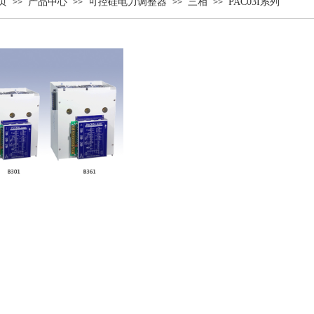
页
产品中心
可控硅电力调整器
三相
PAC03I系列
>>
>>
>>
>>